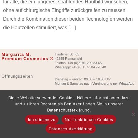
für alle, die ein jüngeres, strahlendes Hautbild wünschen,
ohne auf chirurgische Eingriffe zurückgreifen zu müssen.
Durch die Kombination dieser beiden Technologien werden
die Hautzellen stimuliert, was […]
Margarita M.
Hastener Str. 65
Premium Cosmetics ®
42855 Remscheid
Telefon: +49 (0)2191-209 83 65
Whatsapp: +49 (0)157-504 720 40
Öffnungszeiten
Dienstag – Freitag: 09.00 – 18.00 Uhr
Montag & Samstag nach Vereinbarung per WhatsApp
Diese Website verwendet Cookies. Nähere Informationen dazu
und zu Ihren Rechten als Benutzer finden Sie in unserer
Datenschutzerklärung.
Ich stimme zu
Nur funktionale Cookies
Datenschutzerklärung